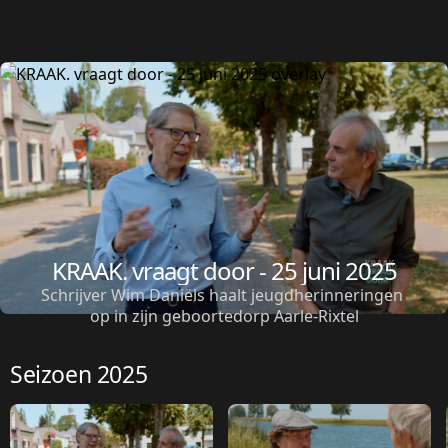
KRAAK. vraagt door - 25 juni 2025
Schrijver Wim Daniëls haalt jeugdherinneringen 
op in zijn geboortedorp Aarle-Rixtel
Seizoen 2025