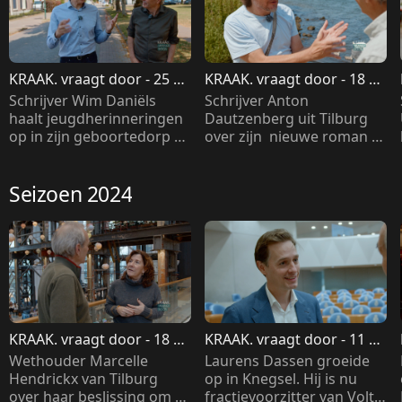
KRAAK. vraagt door - 25 
KRAAK. vraagt door - 18 
juni 2025
juni 2025
Schrijver Wim Daniëls 
Schrijver Anton 
haalt jeugdherinneringen 
Dautzenberg uit Tilburg 
op in zijn geboortedorp 
over zijn  nieuwe roman 
Aarle-Rixtel
'Engelland' en hoe zijn zich 
voor dat boek liet 
Seizoen 2024
inspireren door 'Dorp aan 
de rivier'  van Antoon 
Coolen 
KRAAK. vraagt door - 18 
KRAAK. vraagt door - 11 
december 2024
december 2024
Wethouder Marcelle 
Laurens Dassen groeide 
Hendrickx van Tilburg 
op in Knegsel. Hij is nu 
over haar beslissing om er 
fractievoorzitter van Volt 