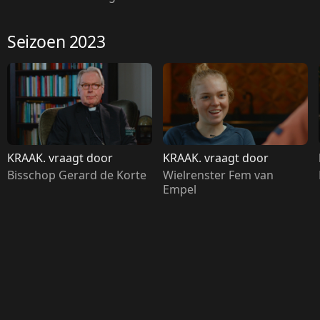
na elf jaar mee te stoppen
in de Tweede Kamer, en 
haalt veel inspiratie uit zijn 
Seizoen 2023
jeugd, waarin hij vooral 
leerde dat dingen samen 
doen belangrijk is. En dat 
is precies wat hij vaak mist 
in de landelijke politiek.
KRAAK. vraagt door
KRAAK. vraagt door
Bisschop Gerard de Korte
Wielrenster Fem van 
Empel 