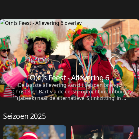
O(n)s Feest - Aflevering 6
De laatste aflevering van dit seizoen brengt 
Christel en Bart via de eerste optocht in Limburg 
(Jabeek) naar de alternatieve ‘Sjtinkzitting’ in 
Heerlen. 
Seizoen 2025