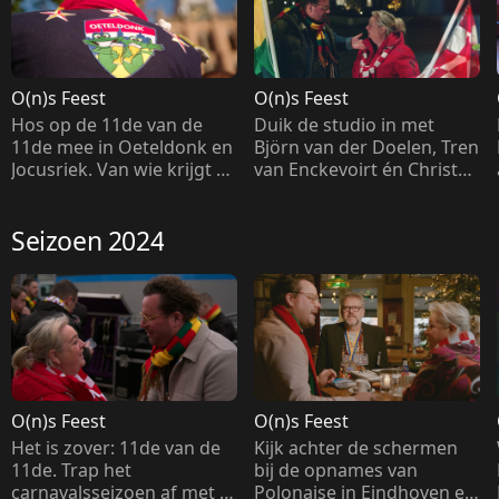
O(n)s Feest
O(n)s Feest
Hos op de 11de van de 
Duik de studio in met 
11de mee in Oeteldonk en 
Björn van der Doelen, Tren 
Jocusriek. Van wie krijgt 
van Enckevoirt én Christel 
Christel de Laat een 
en Bart. Dit wordt een 
medaille?
topsong!
Seizoen 2024
O(n)s Feest
O(n)s Feest
Het is zover: 11de van de 
Kijk achter de schermen 
11de. Trap het 
bij de opnames van 
carnavalsseizoen af met 
Polonaise in Eindhoven en 