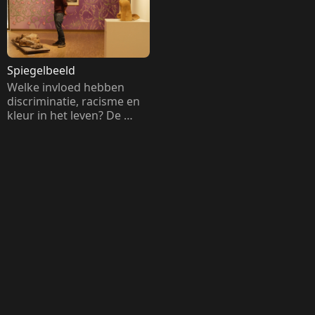
Spiegelbeeld
Welke invloed hebben 
discriminatie, racisme en 
kleur in het leven? De 
Tilburgse kunstenaar 
Tommy van der Loo zoekt 
het uit. Volg zijn reis naar 
antwoorden én zie hoe hij 
die verwerkt in zijn kunst.