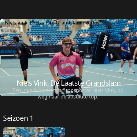
Niels Vink. De Laatste Grandslam
Een intiem portret van topsporter Niels Vink, op 
weg naar de absolute top. 
Seizoen 1